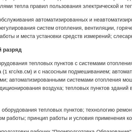
лями тепла правил пользования электрической и те
 обслуживания автоматизированных и неавтоматизир
регулирования систем отопления, вентиляции, горяч
аботы и места установки средств измерений; слесар
й разряд
орудования тепловых пунктов с системами отоплени
 (1 кгс/кв.см) и с насосным подмешиванием; автома
ми; автоматизированными системами отопления мощ
иционирования воздуха; тепловых пунктов зданий в
я оборудования тепловых пунктов; технологию ремон
ом работы; принцип работы и условия применения к
еподготовки рабочих "Промподготовка-Образование