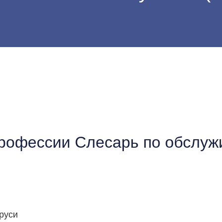
77)
профессии Слесарь по обслу
руси